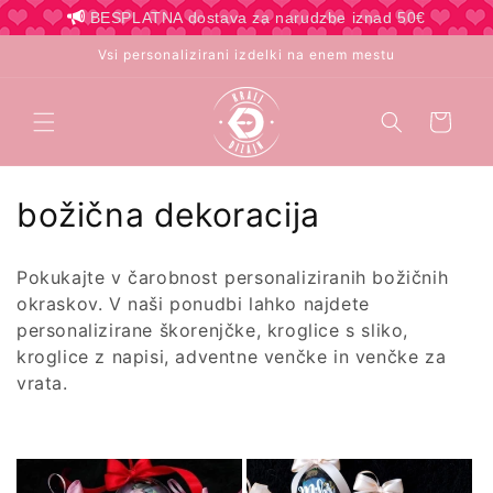
Preskoči
BESPLATNA dostava za narudzbe iznad 50€
na
vsebino
Vsi personalizirani izdelki na enem mestu
Košara
Z
božična dekoracija
b
Pokukajte v čarobnost personaliziranih božičnih
i
okraskov. V naši ponudbi lahko najdete
personalizirane škorenjčke, kroglice s sliko,
r
kroglice z napisi, adventne venčke in venčke za
k
vrata.
a
: