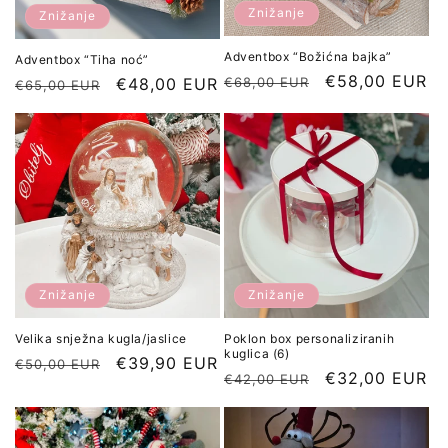
Znižanje
Znižanje
Adventbox “Božićna bajka”
Adventbox “Tiha noć”
Redna
Znižana
€58,00 EUR
€68,00 EUR
Redna
Znižana
€48,00 EUR
€65,00 EUR
cena
cena
cena
cena
Znižanje
Znižanje
Velika snježna kugla/jaslice
Poklon box personaliziranih
kuglica (6)
Redna
Znižana
€39,90 EUR
€50,00 EUR
Redna
Znižana
€32,00 EUR
€42,00 EUR
cena
cena
cena
cena