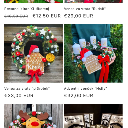
Personaliziran XL škorenj
Venec za vrata "Rudolf"
Redna
Znižana
€12,50 EUR
Redna
€29,00 EUR
€16,50 EUR
cena
cena
cena
Venec za vrata "piškotek"
Adventni venček "Holly"
Redna
€33,00 EUR
Redna
€32,00 EUR
cena
cena