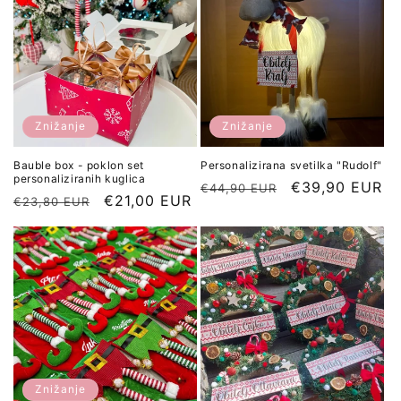
Znižanje
Znižanje
Bauble box - poklon set
Personalizirana svetilka "Rudolf"
personaliziranih kuglica
Redna
Znižana
€39,90 EUR
€44,90 EUR
Redna
Znižana
€21,00 EUR
€23,80 EUR
cena
cena
cena
cena
Znižanje