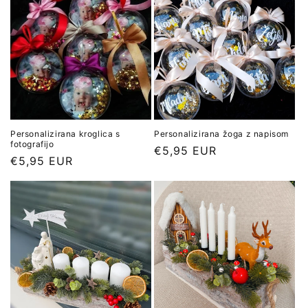
Personalizirana kroglica s
Personalizirana žoga z napisom
fotografijo
Redna
€5,95 EUR
Redna
€5,95 EUR
cena
cena