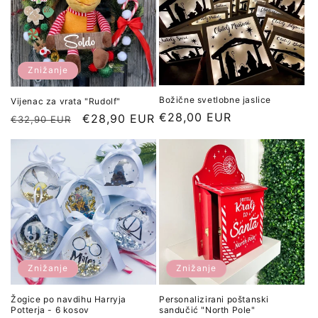
Znižanje
Božične svetlobne jaslice
Vijenac za vrata "Rudolf"
Redna
€28,00 EUR
Redna
Znižana
€28,90 EUR
€32,90 EUR
cena
cena
cena
Znižanje
Znižanje
Žogice po navdihu Harryja
Personalizirani poštanski
Potterja - 6 kosov
sandučić "North Pole"