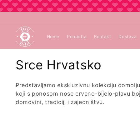
Preskoči
na
vsebino
Home
Ponudba
Kontakt
Dostava
Z
Srce Hrvatsko
b
Predstavljamo ekskluzivnu kolekciju domol
i
koji s ponosom nose crveno-bijelo-plavu boj
domovini, tradiciji i zajedništvu.
r
k