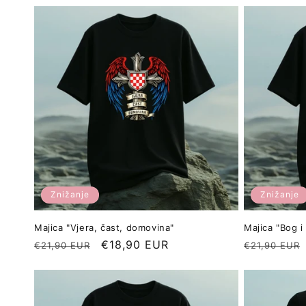
a
:
Znižanje
Znižanje
Majica "Vjera, čast, domovina"
Majica "Bog i
Redna
Znižana
€18,90 EUR
Redna
€21,90 EUR
€21,90 EUR
cena
cena
cena