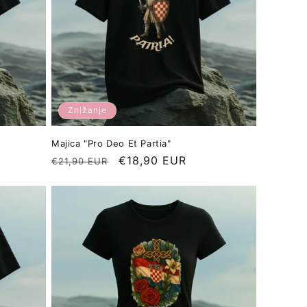
Znižanje
Majica "Pro Deo Et Partia"
Redna
Znižana
€18,90 EUR
€21,90 EUR
cena
cena