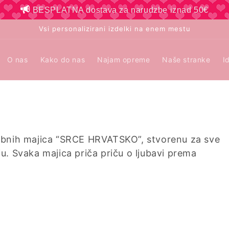
BESPLATNA dostava za narudzbe iznad 50€
Vsi personalizirani izdelki na enem mestu
O nas
Kako do nas
Najam opreme
Naše stranke
I
jubnih majica “SRCE HRVATSKO”, stvorenu za sve
u. Svaka majica priča priču o ljubavi prema