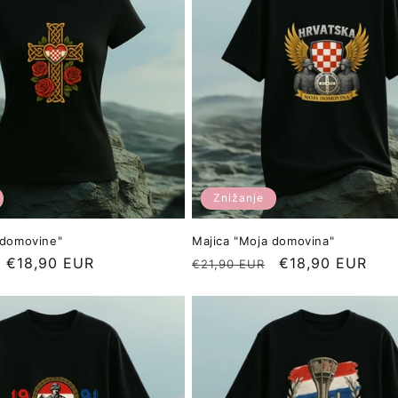
Znižanje
 domovine"
Majica "Moja domovina"
Znižana
€18,90 EUR
Redna
Znižana
€18,90 EUR
€21,90 EUR
cena
cena
cena