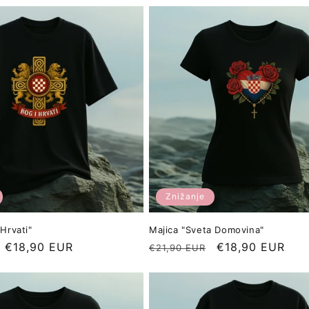
Znižanje
 Hrvati"
Majica "Sveta Domovina"
Znižana
€18,90 EUR
Redna
Znižana
€18,90 EUR
€21,90 EUR
cena
cena
cena