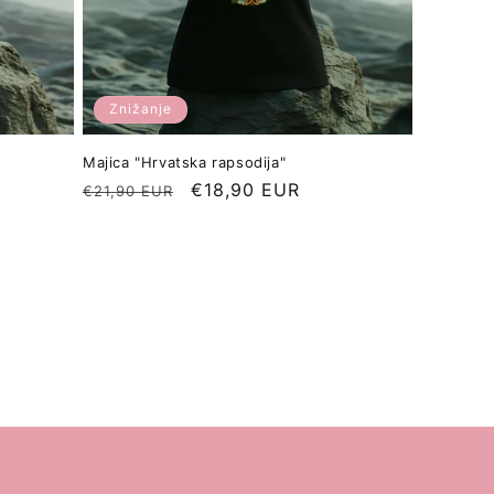
Znižanje
Majica "Hrvatska rapsodija"
Redna
Znižana
€18,90 EUR
€21,90 EUR
cena
cena