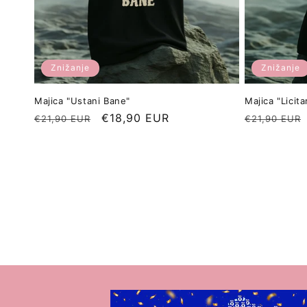
Znižanje
Znižanje
Majica "Ustani Bane"
Majica "Licit
Redna
Znižana
€18,90 EUR
Redna
€21,90 EUR
€21,90 EUR
cena
cena
cena