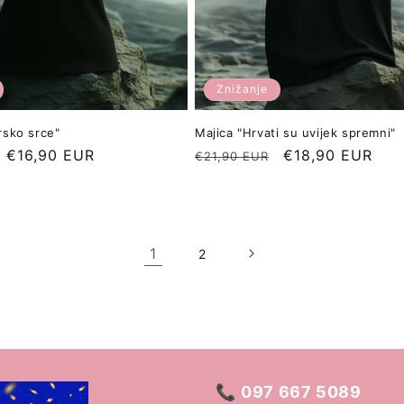
Znižanje
arsko srce"
Majica "Hrvati su uvijek spremni"
Znižana
€16,90 EUR
Redna
Znižana
€18,90 EUR
€21,90 EUR
cena
cena
cena
1
2
📞
097 667 5089