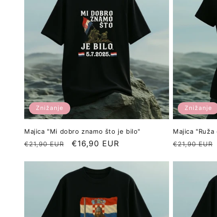
Znižanje
Znižanje
Majica "Mi dobro znamo što je bilo"
Majica "Ruža
Redna
Znižana
€16,90 EUR
Redna
€21,90 EUR
€21,90 EUR
cena
cena
cena