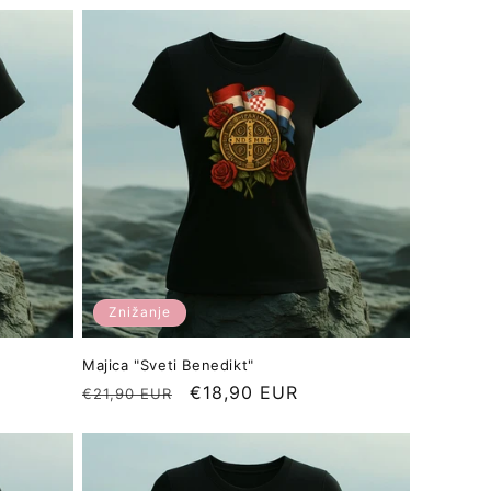
Znižanje
Majica "Sveti Benedikt"
Redna
Znižana
€18,90 EUR
€21,90 EUR
cena
cena