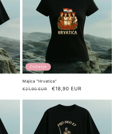
Znižanje
Majica "Hrvatica"
Redna
Znižana
€18,90 EUR
€21,90 EUR
cena
cena