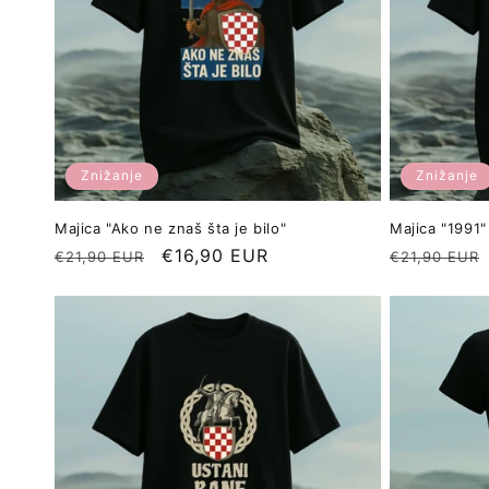
Znižanje
Znižanje
Majica "Ako ne znaš šta je bilo"
Majica "1991"
Redna
Znižana
€16,90 EUR
Redna
€21,90 EUR
€21,90 EUR
cena
cena
cena