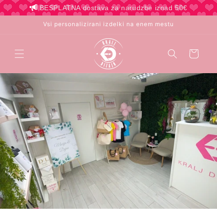
Preskoči
BESPLATNA dostava za narudzbe iznad 50€
na
vsebino
Vsi personalizirani izdelki na enem mestu
Košara