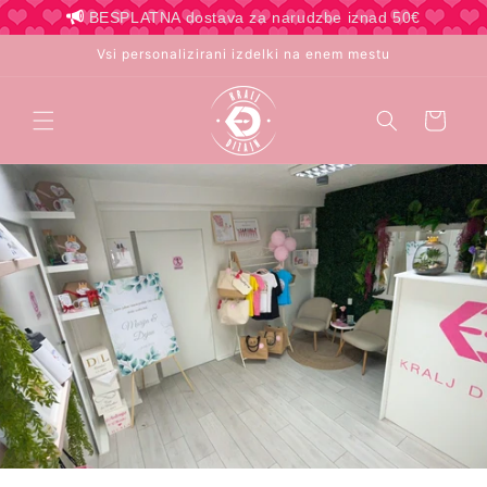
Preskoči
BESPLATNA dostava za narudzbe iznad 50€
na
vsebino
Vsi personalizirani izdelki na enem mestu
Košara