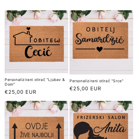
j
a
:
Personalizirani otirač "Ljubav &
Personalizirani otirač "Srce"
Dom"
Redovna
€25,00 EUR
Redovna
€25,00 EUR
cijena
cijena