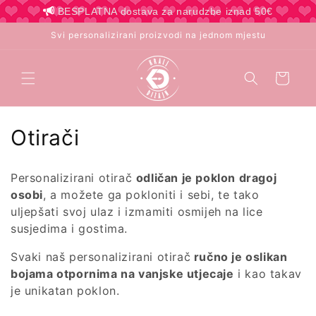
Preskoči
BESPLATNA dostava za narudzbe iznad 50€
na
sadržaj
Svi personalizirani proizvodi na jednom mjestu
Košarica
K
Otirači
o
Personalizirani otirač
odličan je poklon dragoj
l
osobi
, a možete ga pokloniti i sebi, te tako
uljepšati svoj ulaz i izmamiti osmijeh na lice
e
susjedima i gostima.
k
Svaki naš personalizirani otirač
ručno je oslikan
c
bojama otpornima na vanjske utjecaje
i kao takav
je unikatan poklon.
i