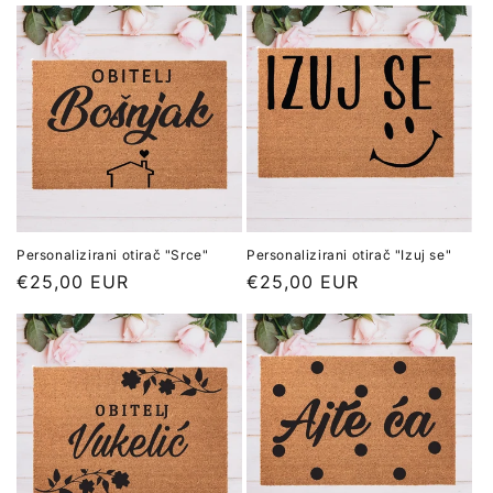
cijena
Personalizirani otirač "Srce"
Personalizirani otirač "Izuj se"
Redovna
€25,00 EUR
Redovna
€25,00 EUR
cijena
cijena