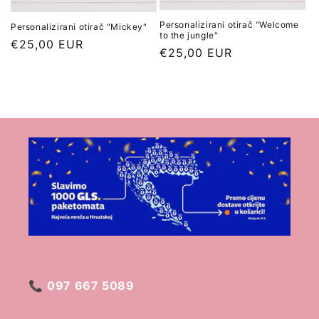
Personalizirani otirač "Welcome
Personalizirani otirač "Mickey"
to the jungle"
Redovna
€25,00 EUR
Redovna
€25,00 EUR
cijena
cijena
📞
097 667 5089