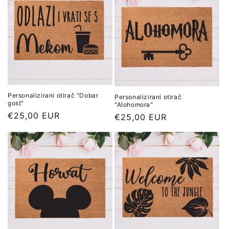
Personalizirani otirač "Dobar
Personalizirani otirač
gost"
"Alohomora"
Redovna
€25,00 EUR
Redovna
€25,00 EUR
cijena
cijena