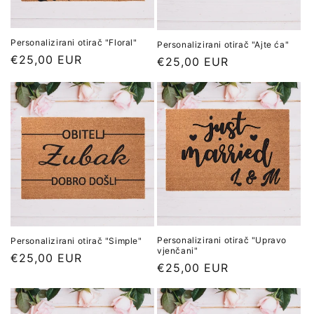
Personalizirani otirač "Floral"
Personalizirani otirač "Ajte ća"
Redovna
€25,00 EUR
Redovna
€25,00 EUR
cijena
cijena
Personalizirani otirač "Upravo
Personalizirani otirač "Simple"
vjenčani"
Redovna
€25,00 EUR
Redovna
€25,00 EUR
cijena
cijena