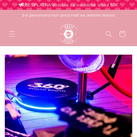
Preskoči
BESPLATNA dostava za narudzbe iznad 50€
na
sadržaj
Svi personalizirani proizvodi na jednom mjestu
Košarica