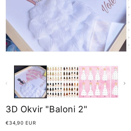
3D Okvir "Baloni 2"
Redovna
€34,90 EUR
cijena