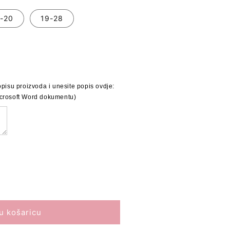
-20
19-28
pisu proizvoda i unesite popis ovdje:

 Microsoft Word dokumentu)
eruše&quot;
u košaricu