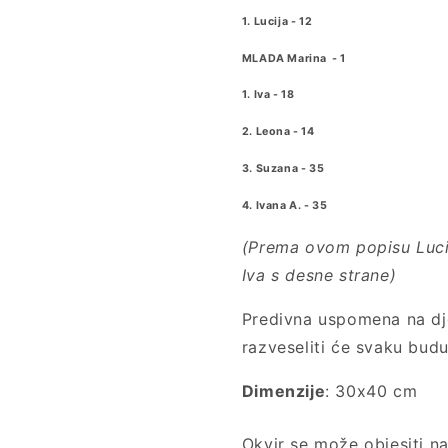
1. Lucija - 12
MLADA Marina - 1
1. Iva - 18
2. Leona - 14
3. Suzana - 35
4. Ivana A. - 35
(Prema ovom popisu Lucija
Iva s desne strane)
Predivna uspomena na dje
razveseliti će svaku bud
Dimenzije
: 30x40 cm
Okvir se može objesiti na