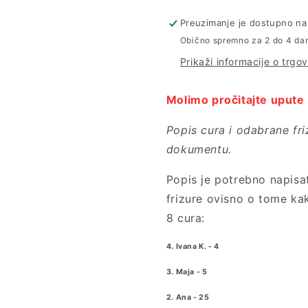
Preuzimanje je dostupno na 
Obično spremno za 2 do 4 da
Prikaži informacije o trgov
Molimo pročitajte upute 
Popis cura i odabrane fri
dokumentu.
Popis je potrebno napisat
frizure ovisno o tome kak
8 cura:
4. Ivana K. - 4
3. Maja - 5
2. Ana - 25