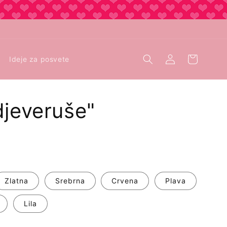
Prijava
Košarica
Ideje za posvete
djeveruše"
Zlatna
Srebrna
Crvena
Plava
Lila