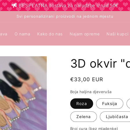
BESPLATNA dostava za narudzbe iznad 50€
Svi personalizirani proizvodi na jednom mjestu
tava
O nama
Kako do nas
Najam opreme
Naši kupci
3D okvir "
Redovna
€33,00 EUR
cijena
Boja haljina djeveruša
Roza
Fuksija
Zelena
Ljubičasta
Broj cura (bez mladenke)