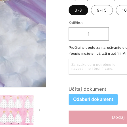
3-8
9-15
16
Količina
Količina
Smanji
Povećaj
količinu
količinu
proizvoda
proizvoda
Pročitajte upute za naručivanje u o
3D
3D
 (popis možete i učitati u .pdf ili
okvir
okvir
&quot;djeveruše&quot;
&quot;djev
Učitaj dokument
Odaberi dokument
Dodaj 