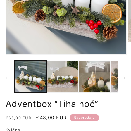
Adventbox “Tiha noć”
Redovna
Prodajna
€48,00 EUR
Rasprodaja
€65,00 EUR
cijena
cijena
Količina
Količina