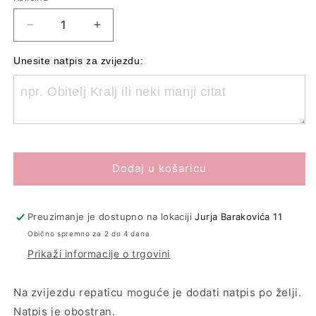
Smanji
Povećaj
količinu
količinu
proizvoda
proizvoda
Unesite natpis za zvijezdu:
Adventbox
Adventbox
“Tiha
“Tiha
noć”
noć”
Dodaj u košaricu
Preuzimanje je dostupno na lokaciji
Jurja Barakovića 11
Obično spremno za 2 do 4 dana
Prikaži informacije o trgovini
Na zvijezdu repaticu moguće je dodati natpis po želji.
Natpis je obostran.