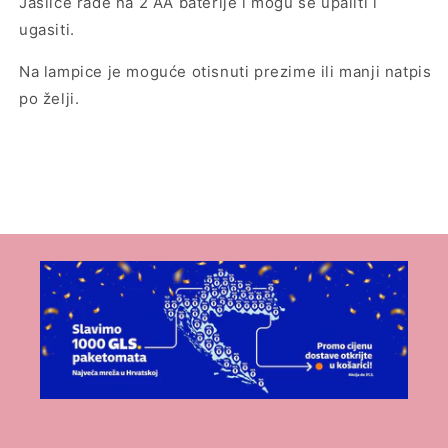
Jaslice rade na 2 AA baterije i mogu se upaliti i
ugasiti.
Na lampice je moguće otisnuti prezime ili manji natpis
po želji.