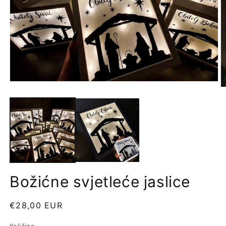
Božićne svjetleće jaslice
Redovna
€28,00 EUR
cijena