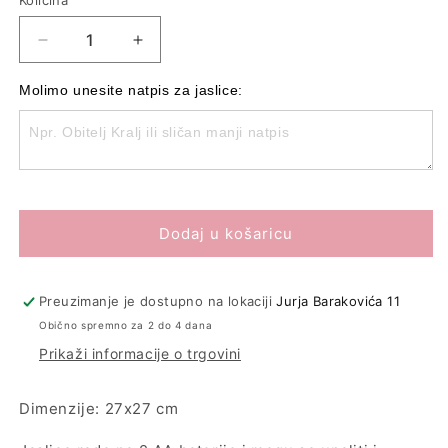
Količina
Količina
Smanji
Povećaj
količinu
količinu
proizvoda
proizvoda
Molimo unesite natpis za jaslice:
Božićne
Božićne
svjetleće
svjetleće
jaslice
jaslice
Dodaj u košaricu
Preuzimanje je dostupno na lokaciji
Jurja Barakovića 11
Obično spremno za 2 do 4 dana
Prikaži informacije o trgovini
Dimenzije: 27x27 cm