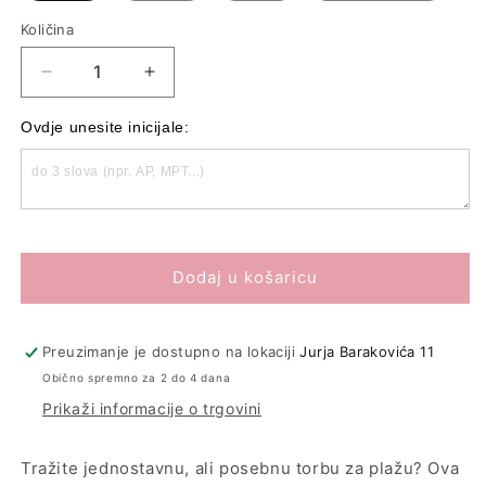
Količina
Količina
Smanji
Povećaj
količinu
količinu
proizvoda
proizvoda
Ovdje unesite inicijale:
Jutena
Jutena
canvas
canvas
torba
torba
-
-
šareni
šareni
monogram
monogram
Dodaj u košaricu
combo
combo
Preuzimanje je dostupno na lokaciji
Jurja Barakovića 11
Obično spremno za 2 do 4 dana
Prikaži informacije o trgovini
Tražite jednostavnu, ali posebnu torbu za plažu? Ova