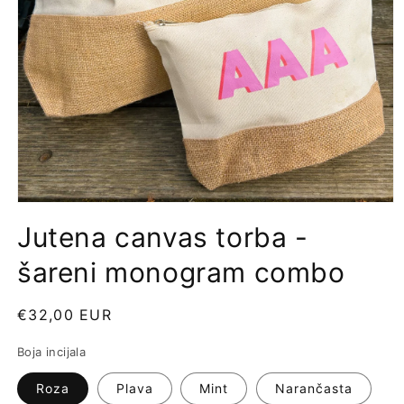
Jutena canvas torba -
šareni monogram combo
Redovna
€32,00 EUR
cijena
Boja incijala
Roza
Plava
Mint
Narančasta