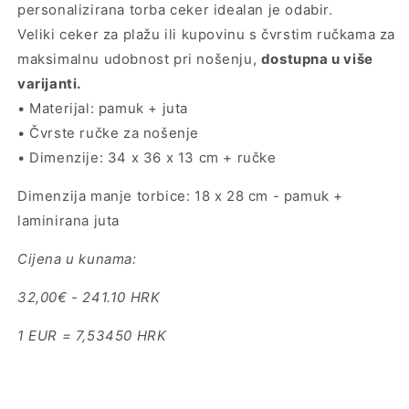
personalizirana torba ceker idealan je odabir.
Veliki ceker za plažu ili kupovinu s čvrstim ručkama za
maksimalnu udobnost pri nošenju,
dostupna u više
varijanti.
• Materijal: pamuk + juta
• Čvrste ručke za nošenje
• Dimenzije: 34 x 36 x 13 cm + ručke
Dimenzija manje torbice: 18 x 28 cm - pamuk +
laminirana juta
Cijena u kunama:
32,00€ - 241.10 HRK
1 EUR = 7,53450 HRK