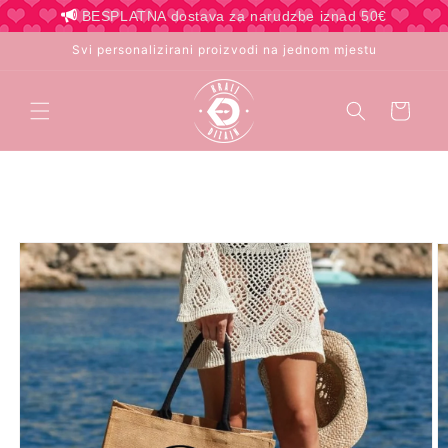
Preskoči
BESPLATNA dostava za narudzbe iznad 50€
na
sadržaj
Svi personalizirani proizvodi na jednom mjestu
Košarica
Preskoči
do
informacija
o
proizvodu