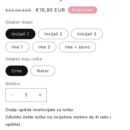
Redovna
Prodajna
€16,90 EUR
Rasprodaja
€22,00 EUR
cijena
cijena
Odaberi dizajn
Incijali 1
Incijali 2
Inicijali 3
Ime 1
Ime 2
Ime + slovo
Odaberi boju ručke
Crna
Natur
Količina
Količina
Smanji
Povećaj
količinu
količinu
proizvoda
proizvoda
Ovdje upišite ime/incijale za torbu:

Juteni
Juteni
(Ukoliko želite točke na incijalima molimo da ih tako i 
ceker
ceker
upišite)
personalizirani
personalizirani