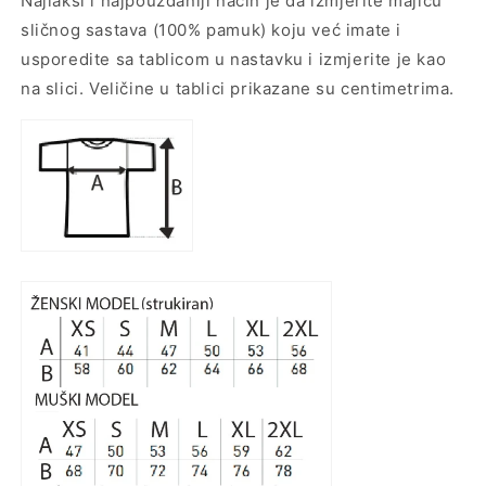
Najlakši i najpouzdaniji način je da izmjerite majicu
sličnog sastava (100% pamuk) koju već imate i
usporedite sa tablicom u nastavku i izmjerite je kao
na slici. Veličine u tablici prikazane su centimetrima.