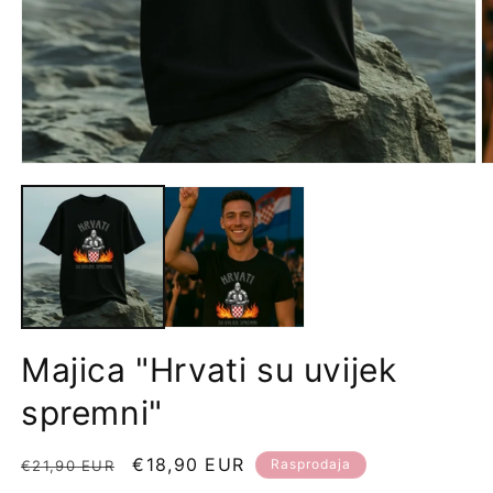
Majica "Hrvati su uvijek
spremni"
Redovna
Prodajna
€18,90 EUR
Rasprodaja
€21,90 EUR
cijena
cijena