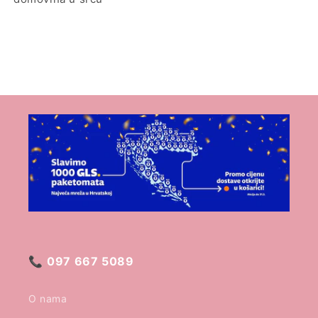
📞
097 667 5089
O nama