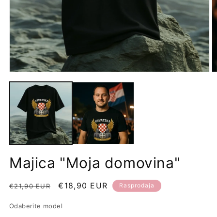
Majica "Moja domovina"
Redovna
Prodajna
€18,90 EUR
Rasprodaja
€21,90 EUR
cijena
cijena
Odaberite model