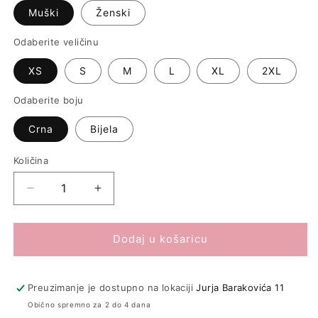
Muški
Ženski
Odaberite veličinu
XS
S
M
L
XL
2XL
Odaberite boju
Crna
Bijela
Količina
Količina
Smanji
Povećaj
količinu
količinu
proizvoda
proizvoda
Majica
Majica
Dodaj u košaricu
&quot;Moja
&quot;Moja
domovina&quot;
domovina&quot;
Preuzimanje je dostupno na lokaciji
Jurja Barakovića 11
Obično spremno za 2 do 4 dana