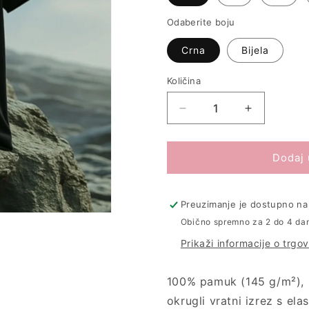
Odaberite boju
Crna
Bijela
Količina
Količina
Smanji
Povećaj
količinu
količinu
proizvoda
proizvoda
Majica
Majica
Dodaj 
&quot;Vukovar
&quot;Vuk
-
-
Grad
Grad
Preuzimanje je dostupno na 
Heroj&quot;
Heroj&quot
Obično spremno za 2 do 4 da
Prikaži informacije o trgov
100% pamuk (145 g/m²), p
okrugli vratni izrez s el