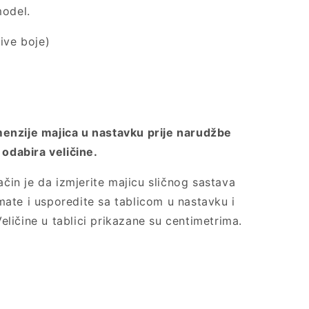
model.
ive boje)
enzije majica u nastavku prije narudžbe
 odabira veličine.
način je da izmjerite majicu sličnog sastava
ate i usporedite sa tablicom u nastavku i
 Veličine u tablici prikazane su centimetrima.