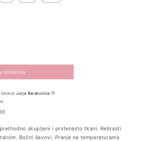
u košaricu
ovar
lokaciji
Jurja Barakovića 11
;
na
ini
rethodno skupljeni i prstenasto tkani. Rebrasti
astanom. Bočni šavovi. Pranje na temperaturama