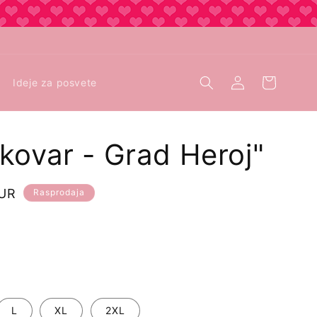
Prijava
Košarica
Ideje za posvete
kovar - Grad Heroj"
EUR
Rasprodaja
L
XL
2XL