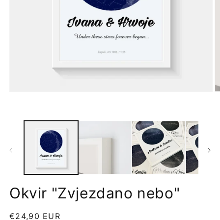
Okvir "Zvjezdano nebo"
Redovna
€24,90 EUR