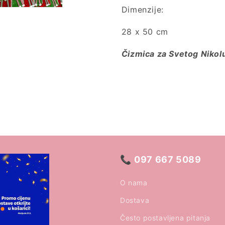
Dimenzije:
28 x 50 cm
Čizmica za Svetog Nikol
📞
097 667 5089
O nama
Dostava
Često postavljena pitanja