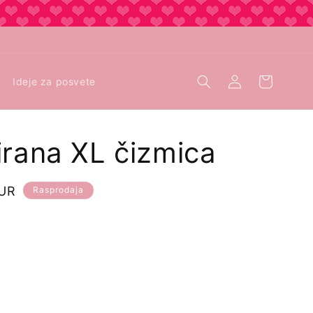
Prijava
Košarica
Ideje za posvete
irana XL čizmica
EUR
Rasprodaja