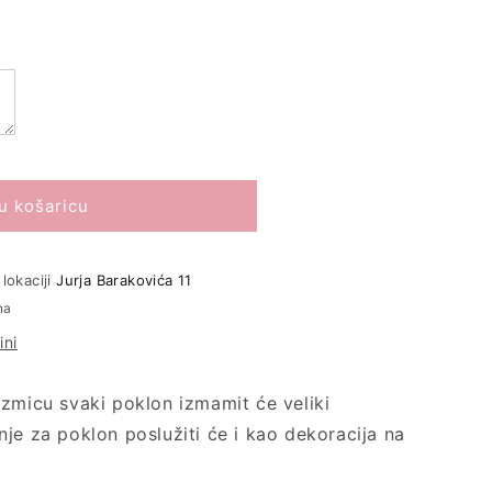
irana
u košaricu
lokaciji
Jurja Barakovića 11
na
ini
izmicu svaki poklon izmamit će veliki
je za poklon poslužiti će i kao dekoracija na