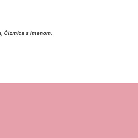
u
,
Čizmica s imenom.