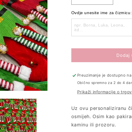
Smanji
Povećaj
količinu
količinu
proizvoda
proizvoda
Ovdje unesite ime za čizmicu:
Personalizirana
Personaliz
XL
XL
čizmica
čizmica
Dodaj 
Preuzimanje je dostupno na 
Obično spremno za 2 do 4 da
Prikaži informacije o trgov
Uz ovu personaliziranu č
osmijeh.
Osim kao pakiran
kaminu ili prozoru.