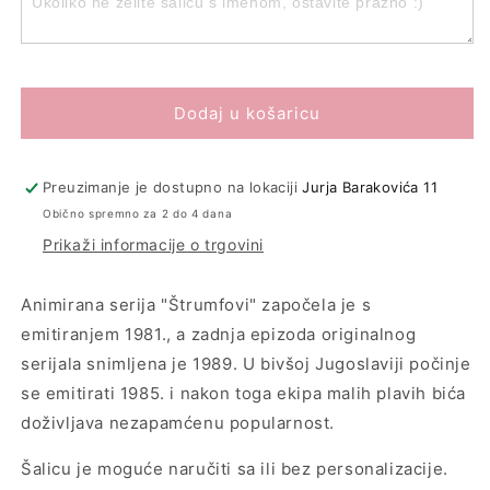
šalica
šalica
&quot;Štrumfeta&quot;
&quot;Štrumfeta&quot;
Dodaj u košaricu
Preuzimanje je dostupno na lokaciji
Jurja Barakovića 11
Obično spremno za 2 do 4 dana
Prikaži informacije o trgovini
Animirana serija "Štrumfovi" započela je s
emitiranjem 1981., a zadnja epizoda originalnog
serijala snimljena je 1989. U bivšoj Jugoslaviji počinje
se emitirati 1985. i nakon toga ekipa malih plavih bića
doživljava nezapamćenu popularnost.
Šalicu je moguće naručiti sa ili bez personalizacije.