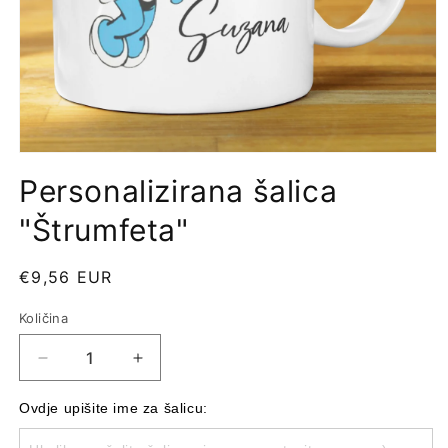
Personalizirana šalica
"Štrumfeta"
Redovna
€9,56 EUR
cijena
Količina
Količina
Smanji
Povećaj
količinu
količinu
proizvoda
proizvoda
Ovdje upišite ime za šalicu:
Personalizirana
Personalizirana