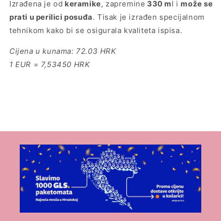
Izrađena je od
keramike
, zapremine
330 m
l i
može se
prati u perilici posuđa
. Tisak je izrađen specijalnom
tehnikom kako bi se osigurala kvaliteta ispisa.
Cijena u kunama:
72.03 HRK
1 EUR = 7,53450 HRK