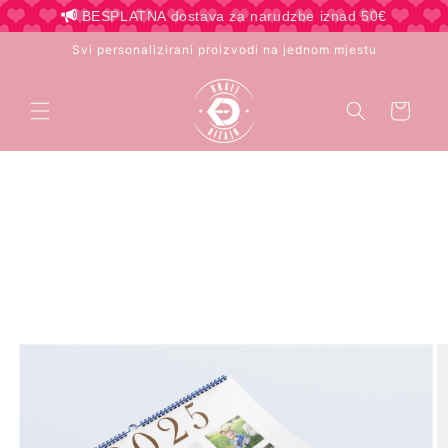
Preskoči
BESPLATNA dostava za narudzbe iznad 50€
na
sadržaj
Svi personalizirani proizvodi na jednom mjestu
Košarica
Preskoči
do
informacija
o
proizvodu