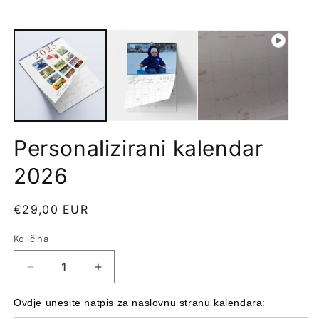
Personalizirani kalendar
2026
Redovna
€29,00 EUR
cijena
Količina
Količina
Smanji
Povećaj
količinu
količinu
proizvoda
proizvoda
Ovdje unesite natpis za naslovnu stranu kalendara:
Personalizirani
Personalizirani