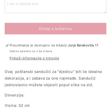
poštanski
poštanski
sandučić
sandučić
&quot;North
&quot;North
Pole&quot;
Pole&quot;
Dodaj u košaricu
Preuzimanje je dostupno na lokaciji
Jurja Barakovića 11
Obično spremno za 2 do 4 dana
Prikaži informacije o trgovini
Ovaj poštanski sandučić za "djedicu" biti će idealna
dekoracija, a i zabava za one najmlađe. Sandučić
jednostavno možete objesiti poput slike na zid.
Dimenzije:
Visina: 32 cm