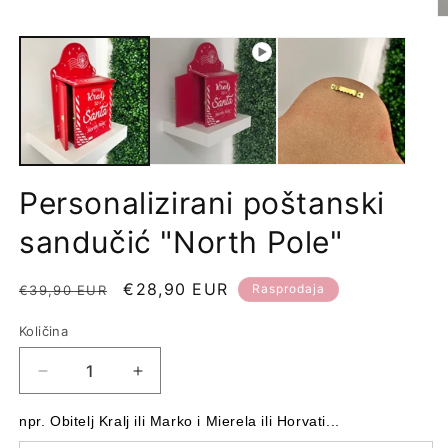
O
m
2
u
d
o
Personalizirani poštanski
sandučić "North Pole"
Redovna
Prodajna
€28,90 EUR
Rasprodaja
€39,90 EUR
cijena
cijena
Količina
Količina
Smanji
Povećaj
količinu
količinu
proizvoda
proizvoda
npr. Obitelj Kralj ili Marko i Mierela ili Horvati...
Personalizirani
Personalizirani