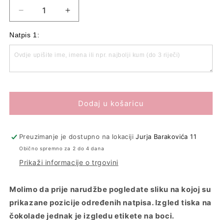
Smanji
Povećaj
količinu
količinu
proizvoda
proizvoda
Natpis 1:
Poklon
Poklon
set
set
&quot;Red
&quot;Red
Label&quot;
Label&quot;
Dodaj u košaricu
Preuzimanje je dostupno na lokaciji
Jurja Barakovića 11
Obično spremno za 2 do 4 dana
Prikaži informacije o trgovini
Molimo da prije narudžbe pogledate sliku na kojoj su
prikazane pozicije određenih natpisa. Izgled tiska na
čokolade jednak je izgledu etikete na boci.