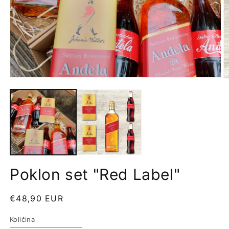
Poklon set "Red Label"
Redovna
€48,90 EUR
cijena
Količina
Količina