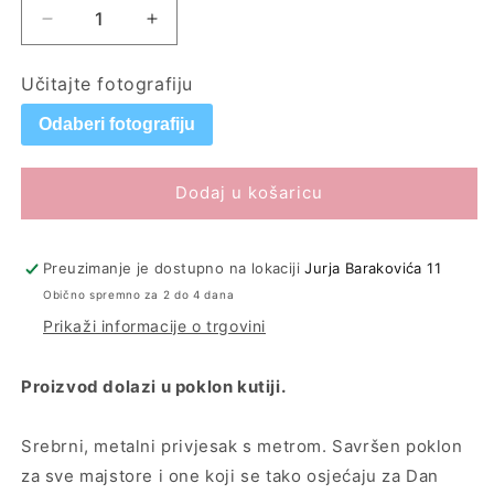
Smanji
Povećaj
količinu
količinu
proizvoda
proizvoda
Učitajte fotografiju
Privjesak
Privjesak
-
-
Odaberi fotografiju
metar
metar
Dodaj u košaricu
Preuzimanje je dostupno na lokaciji
Jurja Barakovića 11
Obično spremno za 2 do 4 dana
Prikaži informacije o trgovini
Proizvod dolazi u poklon kutiji.
Srebrni, metalni privjesak s metrom.
Savršen poklon
za sve majstore i one koji se tako osjećaju za Dan