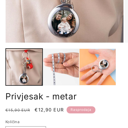
Privjesak - metar
Redovna
Prodajna
€12,90 EUR
Rasprodaja
€15,90 EUR
cijena
cijena
Količina
Količina