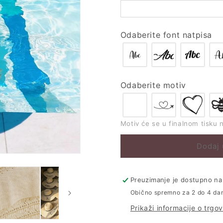
za
za
plažu
plažu
s
s
imenom
imenom
Odaberite font natpisa
Odaberite motiv
Motiv će se u finalnom tisku 
Dodaj 
Preuzimanje je dostupno na 
Obično spremno za 2 do 4 da
Prikaži informacije o trgov