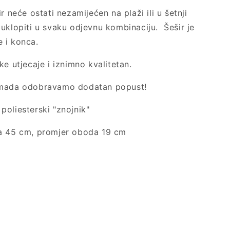
r neće ostati nezamijećen na plaži ili u šetnji
uklopiti u svaku odjevnu kombinaciju. Šešir je
e i konca.
ke utjecaje i iznimno kvalitetan.
omada odobravamo dodatan popust!
oliesterski "znojnik"
a 45 cm, promjer oboda 19 cm