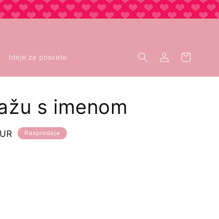
Prijava
Košarica
Ideje za posvete
lažu s imenom
EUR
Rasprodaja