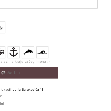
nalazi na kraju vašeg imena :)
u košaricu
lokaciji
Jurja Barakovića 11
na
ini