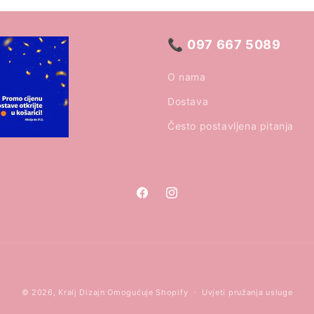
📞
097 667 5089
O nama
Dostava
Često postavljena pitanja
Facebook
Instagram
Načini
© 2026,
Kralj Dizajn
Omogućuje Shopify
Uvjeti pružanja usluge
plaćanja